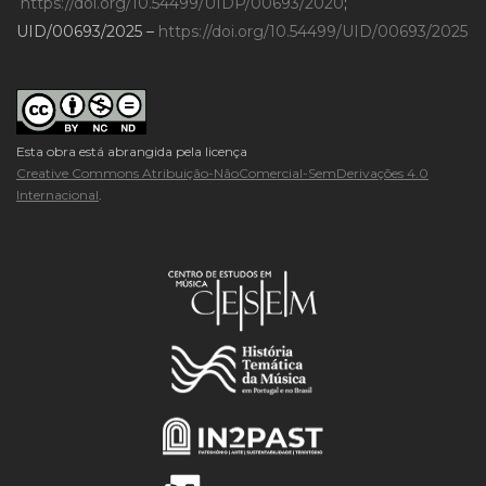
https://doi.org/10.54499/UIDP/00693/2020
;
UID/00693/2025 –
https://doi.org/10.54499/UID/00693/2025
Esta obra está abrangida pela licença
Creative Commons Atribuição-NãoComercial-SemDerivações 4.0
Internacional
.