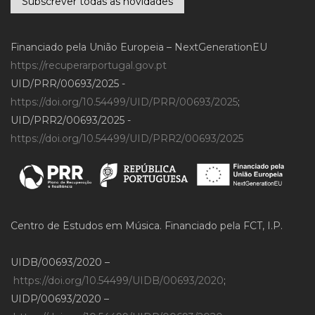
Subscrever todas as novidades
Financiado pela União Europeia – NextGenerationEU
https://recuperarportugal.gov.pt
UID/PRR/00693/2025 -
https://doi.org/10.54499/UID/PRR/00693/2025
;
UID/PRR2/00693/2025 -
https://doi.org/10.54499/UID/PRR2/00693/2025
Centro de Estudos em Música. Financiado pela FCT, I.P.
UIDB/00693/2020 –
https://doi.org/10.54499/UIDB/00693/2020
;
UIDP/00693/2020 –