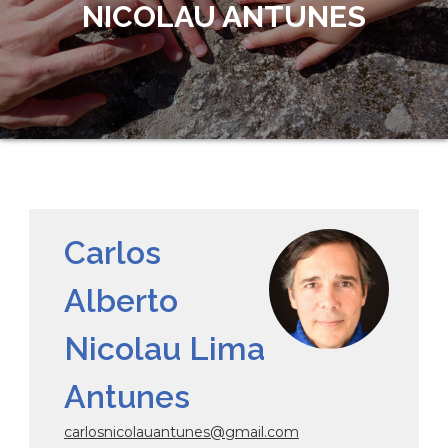
NICOLAU ANTUNES
Carlos
Alberto
Nicolau Lima
Antunes
carlosnicolauantunes@gmail.com