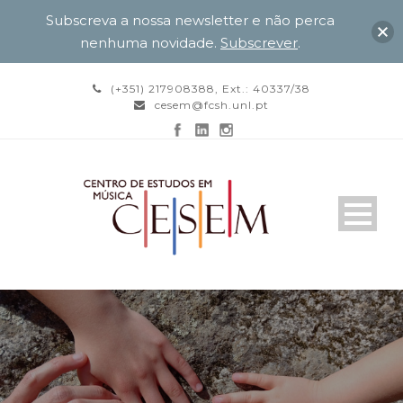
Subscreva a nossa newsletter e não perca
nenhuma novidade.
Subscrever
.
(+351) 217908388, Ext.: 40337/38
cesem@fcsh.unl.pt