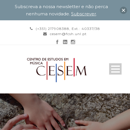
Subscreva a nossa newsletter e não perca
nenhuma novidade.
Subscrever
.
(+351) 217908388, Ext.: 40337/38
cesem@fcsh.unl.pt