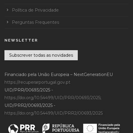
Política de Privacidade
Perguntas Frequentes
NEWSLETTER
Subscrever todas as novidades
Financiado pela União Europeia – NextGenerationEU
https://recuperarportugal.gov.pt
UID/PRR/00693/2025 -
https://doi.org/10.54499/UID/PRR/00693/2025
;
UID/PRR2/00693/2025 -
https://doi.org/10.54499/UID/PRR2/00693/2025