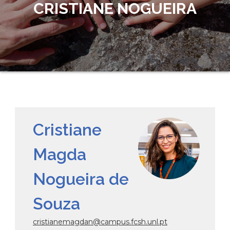
CRISTIANE NOGUEIRA
Cristiane
Magda
Nogueira de
Souza
cristianemagdan@campus.fcsh.unl.pt