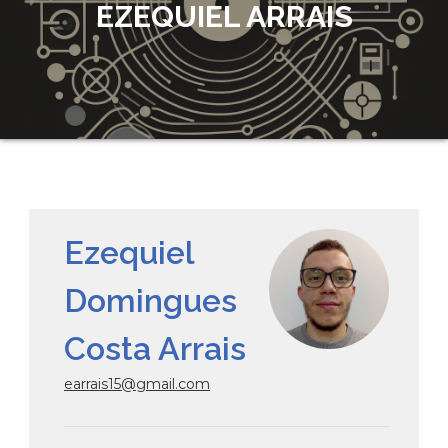
EZEQUIEL ARRAIS
Ezequiel
Domingues
Costa Arrais
earrais15@gmail.com