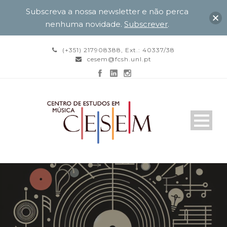
Subscreva a nossa newsletter e não perca
nenhuma novidade.
Subscrever
.
(+351) 217908388, Ext.: 40337/38
cesem@fcsh.unl.pt