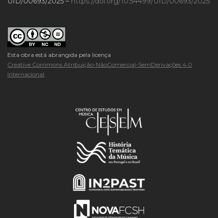
UID/00693/2025 –
https://doi.org/10.54499/UID/00693/2025
Esta obra está abrangida pela licença
Creative Commons Atribuição-NãoComercial-SemDerivações 4.0
Internacional
.