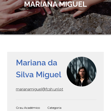
MARIANA MIGUEL
Mariana da
Silva Miguel
marianamiguel@fcsh.unl.pt
Grau Académico
Categoria