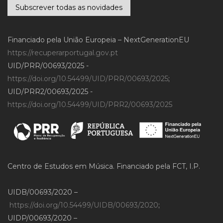
Subscrever todas as novidades
Financiado pela União Europeia – NextGenerationEU
https://recuperarportugal.gov.pt
UID/PRR/00693/2025 -
https://doi.org/10.54499/UID/PRR/00693/2025
;
UID/PRR2/00693/2025 -
https://doi.org/10.54499/UID/PRR2/00693/2025
Centro de Estudos em Música. Financiado pela FCT, I.P.
UIDB/00693/2020 –
https://doi.org/10.54499/UIDB/00693/2020
;
UIDP/00693/2020 –