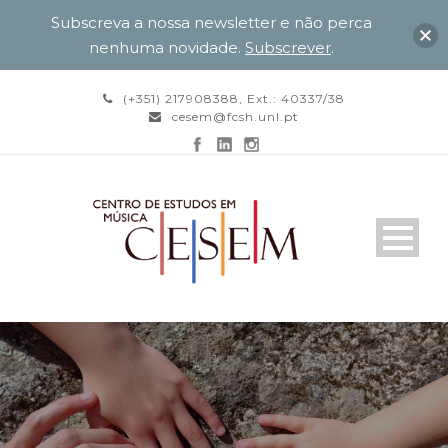
Subscreva a nossa newsletter e não perca
nenhuma novidade.
Subscrever
.
(+351) 217908388, Ext.: 40337/38
cesem@fcsh.unl.pt