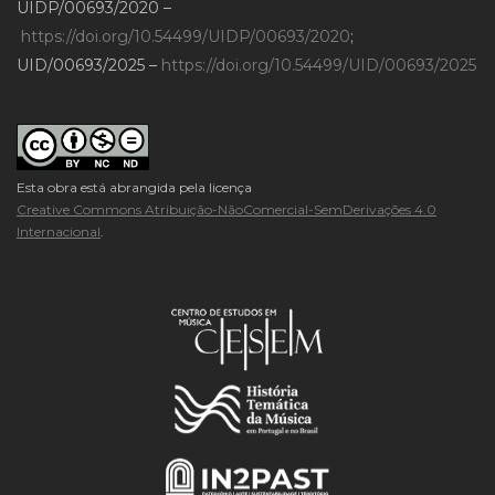
UIDP/00693/2020 –
https://doi.org/10.54499/UIDP/00693/2020
;
UID/00693/2025 –
https://doi.org/10.54499/UID/00693/2025
Esta obra está abrangida pela licença
Creative Commons Atribuição-NãoComercial-SemDerivações 4.0
Internacional
.