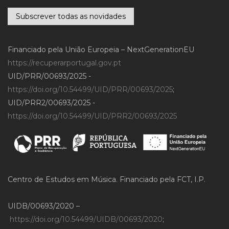
Subscrever todas as novidades
Financiado pela União Europeia – NextGenerationEU
https://recuperarportugal.gov.pt
UID/PRR/00693/2025 -
https://doi.org/10.54499/UID/PRR/00693/2025
;
UID/PRR2/00693/2025 -
https://doi.org/10.54499/UID/PRR2/00693/2025
Centro de Estudos em Música. Financiado pela FCT, I.P.
UIDB/00693/2020 –
https://doi.org/10.54499/UIDB/00693/2020
;