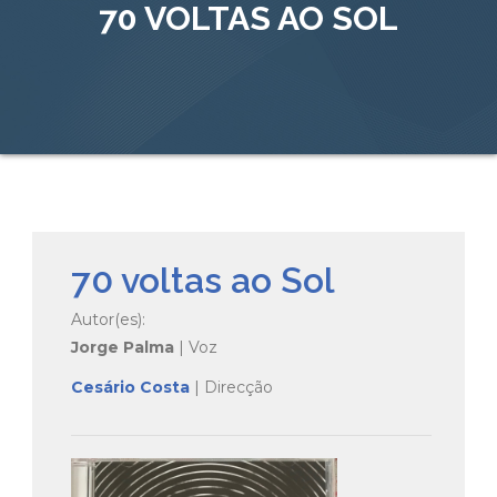
70 VOLTAS AO SOL
70 voltas ao Sol
Autor(es):
Jorge Palma
| Voz
Cesário Costa
| Direcção