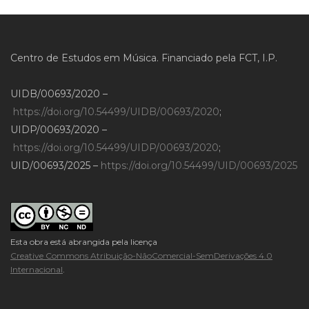
Centro de Estudos em Música. Financiado pela FCT, I.P.
UIDB/00693/2020 –
https://doi.org/10.54499/UIDB/00693/2020
;
UIDP/00693/2020 –
https://doi.org/10.54499/UIDP/00693/2020
;
UID/00693/2025 –
https://doi.org/10.54499/UID/00693/2025
Esta obra está abrangida pela licença
Creative Commons Atribuição-NãoComercial-SemDerivações 4.0
Internacional
.