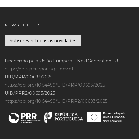
NEWSLETTER
Subscrever todas as novidades
Financiado pela União Europeia – NextGenerationEU
https://recuperarportugal.gov.pt
UID/PRR/00693/2025 -
https://doi.org/10.54499/UID/PRR/00693/2025
;
UID/PRR2/00693/2025 -
https://doi.org/10.54499/UID/PRR2/00693/2025