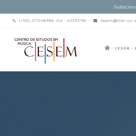
Subscrev
(+351) 217908388, Ext.: 40337/38
cesem@fcsh.unl.
CESEM