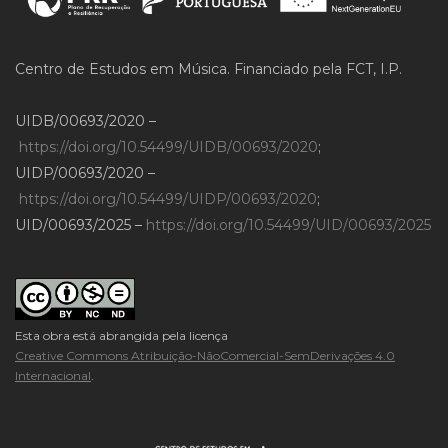
Centro de Estudos em Música. Financiado pela FCT, I.P.
UIDB/00693/2020 –
https://doi.org/10.54499/UIDB/00693/2020
;
UIDP/00693/2020 –
https://doi.org/10.54499/UIDP/00693/2020
;
UID/00693/2025 –
https://doi.org/10.54499/UID/00693/2025
Esta obra está abrangida pela licença
Creative Commons Atribuição-NãoComercial-SemDerivações 4.0
Internacional
.