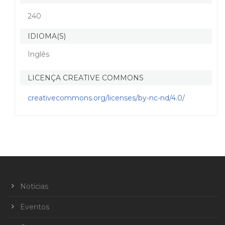
240
IDIOMA(S)
Inglês
LICENÇA CREATIVE COMMONS
creativecommons.org/licenses/by-nc-nd/4.0/
Notícias
Eventos