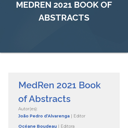
MEDREN 2021 BOOK OF
ABSTRACTS
MedRen 2021 Book
of Abstracts
Autor(es):
João Pedro d’Alvarenga
| Editor
Océane Boudeau
| Editora