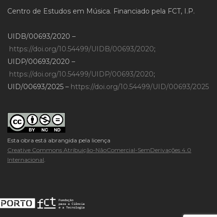
Centro de Estudos em Música. Financiado pela FCT, I.P.
UIDB/00693/2020 –
https://doi.org/10.54499/UIDB/00693/2020
;
UIDP/00693/2020 –
https://doi.org/10.54499/UIDP/00693/2020
;
UID/00693/2025 –
https://doi.org/10.54499/UID/00693/2025
Esta obra está abrangida pela licença
Creative Commons Atribuição-NãoComercial-SemDerivações 4.0
Internacional
.