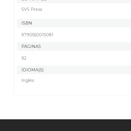
SVS Press
ISBN
9790550015081
PÁGINAS
92
IDIOMA(S)
Inglês