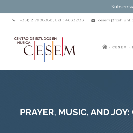
Subscrev
(+351) 217908388, Ext.: 40337/38
cesem@fcsh.unl.
CESEM
PRAYER, MUSIC, AND JOY