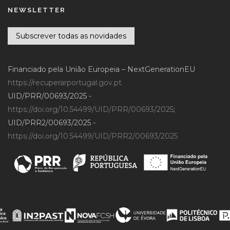
NEWSLETTER
Subscrever todas as novidades
Financiado pela União Europeia – NextGenerationEU
https://recuperarportugal.gov.pt
UID/PRR/00693/2025 -
https://doi.org/10.54499/UID/PRR/00693/2025
;
UID/PRR2/00693/2025 -
https://doi.org/10.54499/UID/PRR2/00693/2025