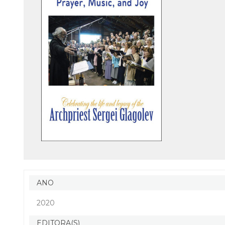
ANO
2020
EDITORA(S)