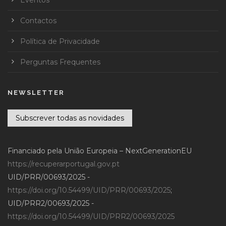
Contactos
Política de Privacidade
Perguntas Frequentes
NEWSLETTER
Subscrever todas as novidades
Financiado pela União Europeia – NextGenerationEU
https://recuperarportugal.gov.pt
UID/PRR/00693/2025 -
https://doi.org/10.54499/UID/PRR/00693/2025
;
UID/PRR2/00693/2025 -
https://doi.org/10.54499/UID/PRR2/00693/2025