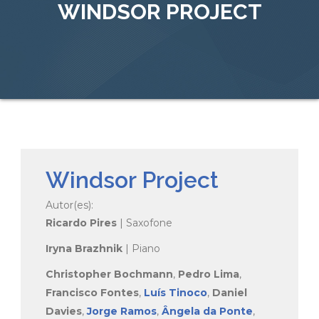
WINDSOR PROJECT
Windsor Project
Autor(es):
Ricardo Pires
| Saxofone
Iryna Brazhnik
| Piano
Christopher Bochmann
,
Pedro Lima
,
Francisco Fontes
,
Luís Tinoco
,
Daniel
Davies
,
Jorge Ramos
,
Ângela da Ponte
,