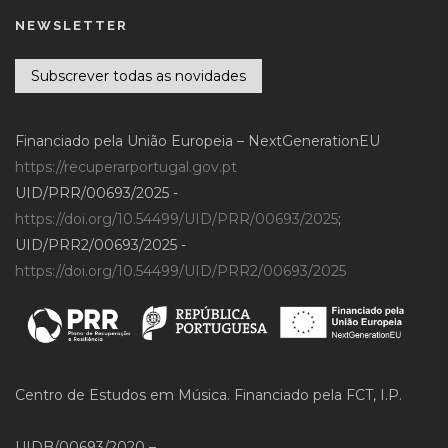
NEWSLETTER
Subscrever todas as novidades
Financiado pela União Europeia – NextGenerationEU
https://recuperarportugal.gov.pt
UID/PRR/00693/2025 -
https://doi.org/10.54499/UID/PRR/00693/2025
;
UID/PRR2/00693/2025 -
https://doi.org/10.54499/UID/PRR2/00693/2025
Centro de Estudos em Música. Financiado pela FCT, I.P.
UIDB/00693/2020 –