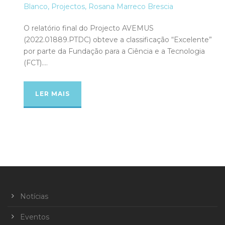
Blanco
,
Projectos
,
Rosana Marreco Brescia
O relatório final do Projecto AVEMUS
(2022.01889.PTDC) obteve a classificação “Excelente”
por parte da Fundação para a Ciência e a Tecnologia
(FCT)....
LER MAIS
Notícias
Eventos