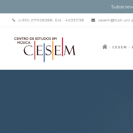
Subscrev
(+351) 217908388, Ext.: 40337/38
cesem@fcsh.unl.
CESEM