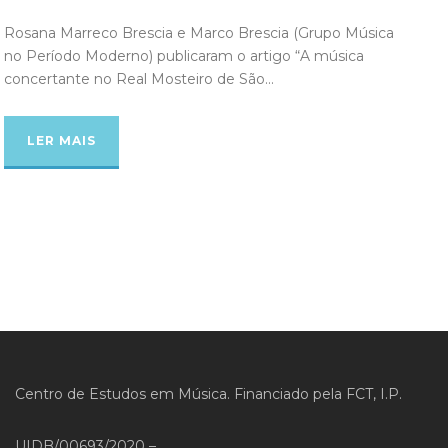
Rosana Marreco Brescia e Marco Brescia (Grupo Música
no Período Moderno) publicaram o artigo “A música
concertante no Real Mosteiro de São...
LER MAIS
Centro de Estudos em Música. Financiado pela FCT, I.P.
UIDB/00693/2020 –