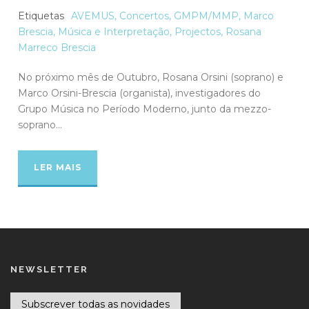
Etiquetas
AVEMUS
,
Concertos
,
GMPM/MMP
,
Marco
Brescia
,
Música e Interpretação
,
Projectos
,
Rosana
Marreco Brescia
No próximo mês de Outubro, Rosana Orsini (soprano) e
Marco Orsini-Brescia (organista), investigadores do
Grupo Música no Período Moderno, junto da mezzo-
soprano...
LER MAIS
NEWSLETTER
Subscrever todas as novidades