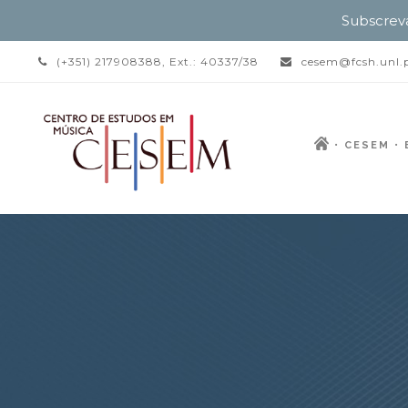
Subscrev
(+351) 217908388, Ext.: 40337/38
cesem@fcsh.unl.
CESEM