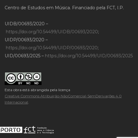
Centro de Estudos em Música. Financiado pela FCT, I.P.
UIDB/00693/2020 –
https://doi.org/10.54499/UIDB/00693/2020
;
UIDP/00693/2020 –
https://doi.org/10.54499/UIDP/00693/2020
;
UID/00693/2025 –
https://doi.org/10.54499/UID/00693/2025
Esta obra está abrangida pela licença
Creative Commons Atribuição-NãoComercial-SemDerivações 4.0
Internacional
.