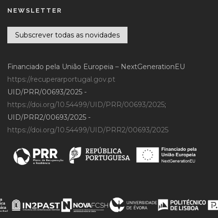
NEWSLETTER
Subscrever todas as novidades
Financiado pela União Europeia – NextGenerationEU
https://recuperarportugal.gov.pt
UID/PRR/00693/2025 -
https://doi.org/10.54499/UID/PRR/00693/2025
;
UID/PRR2/00693/2025 -
https://doi.org/10.54499/UID/PRR2/00693/2025