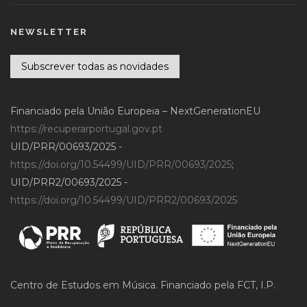
NEWSLETTER
Subscrever todas as novidades
Financiado pela União Europeia – NextGenerationEU
https://recuperarportugal.gov.pt
UID/PRR/00693/2025 -
https://doi.org/10.54499/UID/PRR/00693/2025
;
UID/PRR2/00693/2025 -
https://doi.org/10.54499/UID/PRR2/00693/2025
Centro de Estudos em Música. Financiado pela FCT, I.P.