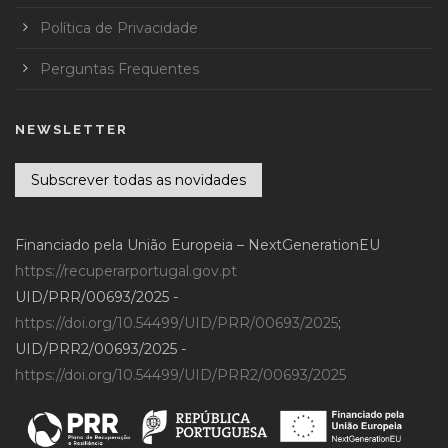
Política de Privacidade
Perguntas Frequentes
NEWSLETTER
Subscrever todas as novidades
Financiado pela União Europeia – NextGenerationEU
https://recuperarportugal.gov.pt
UID/PRR/00693/2025 -
https://doi.org/10.54499/UID/PRR/00693/2025
;
UID/PRR2/00693/2025 -
https://doi.org/10.54499/UID/PRR2/00693/2025