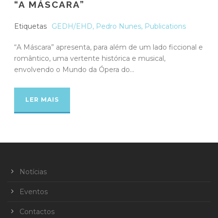
“A MÁSCARA”
Etiquetas
GEDH/EHD
,
Pedro Nunes
,
Publications
“A Máscara” apresenta, para além de um lado ficcional e
romântico, uma vertente histórica e musical,
envolvendo o Mundo da Ópera do...
LER MAIS
Notícias
Eventos
Contactos