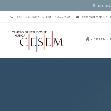
Subscrev
(+351) 217908388, Ext.: 40337/38
cesem@fcsh.unl.
CESEM