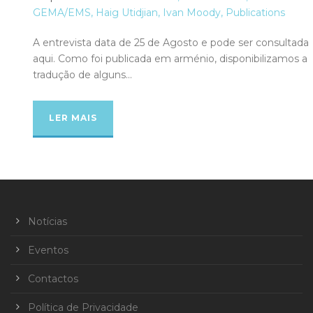
GEMA/EMS
,
Haig Utidjian
,
Ivan Moody
,
Publications
A entrevista data de 25 de Agosto e pode ser consultada
aqui. Como foi publicada em arménio, disponibilizamos a
tradução de alguns...
LER MAIS
Notícias
Eventos
Contactos
Política de Privacidade