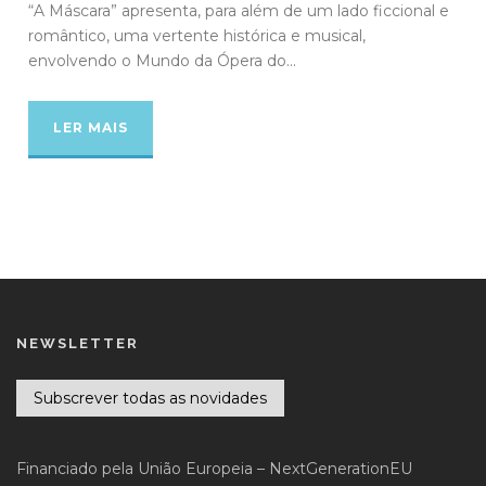
“A Máscara” apresenta, para além de um lado ficcional e
romântico, uma vertente histórica e musical,
envolvendo o Mundo da Ópera do...
LER MAIS
NEWSLETTER
Subscrever todas as novidades
Financiado pela União Europeia – NextGenerationEU