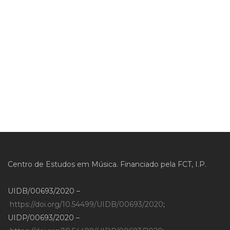
Centro de Estudos em Música. Financiado pela FCT, I.P.
UIDB/00693/2020 –
https://doi.org/10.54499/UIDB/00693/2020
;
UIDP/00693/2020 –