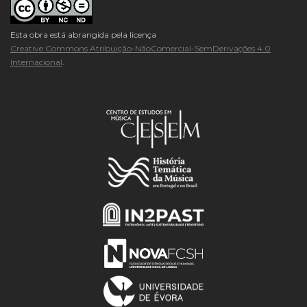
Esta obra está abrangida pela licença
Creative Commons Atribuição-NãoComercial-SemDerivações 4.0
Internacional
.