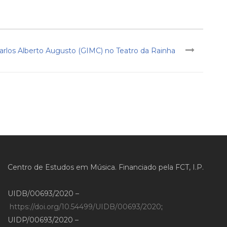
arlos Alberto Augusto (GIMC) no Teatro da Rainha
Centro de Estudos em Música. Financiado pela FCT, I.P.
UIDB/00693/2020 –
https://doi.org/10.54499/UIDB/00693/2020
;
UIDP/00693/2020 –