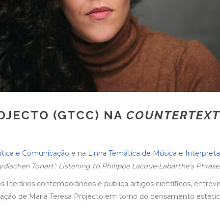
ROJECTO (GTCC) NA
COUNTERTEXT
rítica e Comunicação
e na
Linha Temática de Música e Interpret
 lydischen Tonart’: Listening to Philippe Lacoue-Labarthe’s Phrase
s-literários contemporâneos e publica artigos científicos, entrevis
igação de Maria Teresa Projecto em torno do pensamento estético