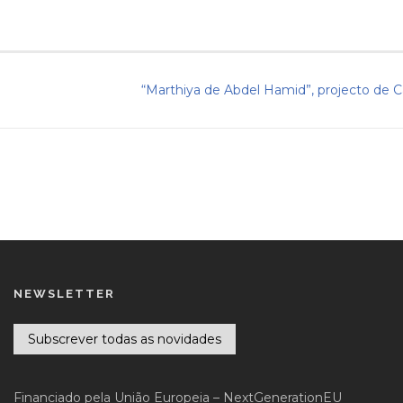
“Marthiya de Abdel Hamid”, projecto de C
NEWSLETTER
Subscrever todas as novidades
Financiado pela União Europeia – NextGenerationEU