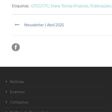
Etiquetas
GTCC/CTC
,
Maria Teresa Projecto
,
Publicações
Newsletter I Abril 2025
Notícias
Eventos
Contactos