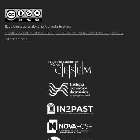
Esta obra está abrangida pela licença
Creative Commons Atribuição-NãoComercial-SemDerivações 4.0
Internacional
.