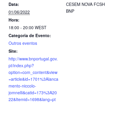
Data:
CESEM NOVA FCSH
BNP
01/06/2022
Hora:
18:00 - 20:00
WEST
Categoria de Evento:
Outros eventos
Site:
http://www.bnportugal.gov.
pt/index.php?
option=com_content&view
=article&id=1701%3Alanca
mento-niccolo-
jomnelli&catid=173%3A20
22&Itemid=1698&lang=pt