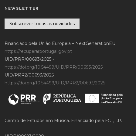
NEWSLETTER
Subscrever todas as novidades
Financiado pela União Europeia – NextGenerationEU
https://recuperarportugal.gov.pt
UID/PRR/00693/2025 -
https://doi.org/10.54499/UID/PRR/00693/2025
;
UID/PRR2/00693/2025 -
https://doi.org/10.54499/UID/PRR2/00693/2025
Centro de Estudos em Música. Financiado pela FCT, I.P.