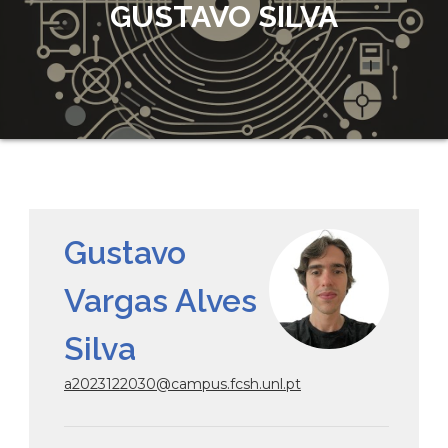
GUSTAVO SILVA
Gustavo
Vargas Alves
Silva
a2023122030@campus.fcsh.unl.pt