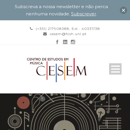
Subscreva a nossa newsletter e não perca
nenhuma novidade.
Subscrever
.
(+351) 217908388, Ext.: 40337/38
cesem@fcsh.unl.pt