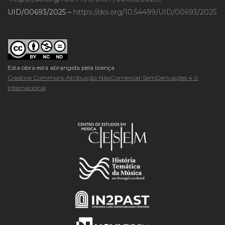
UID/00693/2025 –
https://doi.org/10.54499/UID/00693/2025
Esta obra está abrangida pela licença
Creative Commons Atribuição-NãoComercial-SemDerivações 4.0
Internacional
.