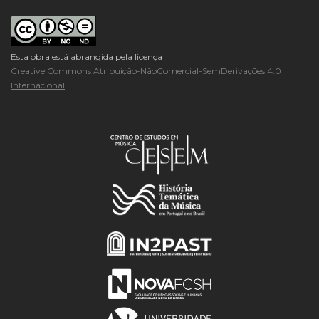
Esta obra está abrangida pela licença
Creative Commons Atribuição-NãoComercial-SemDerivações 4.0
Internacional
.