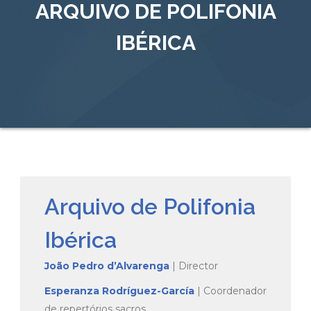
ARQUIVO DE POLIFONIA
IBÉRICA
Arquivo de Polifonia
Ibérica
João Pedro d’Alvarenga
| Director
Esperanza Rodríguez-García
| Coordenador
de repertórios sacros