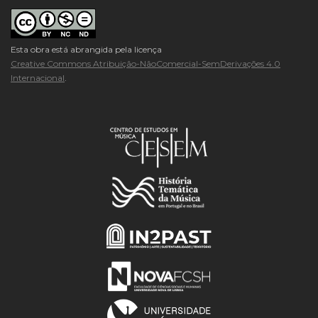
Esta obra está abrangida pela licença
Creative Commons Atribuição-NãoComercial-SemDerivações 4.0
Internacional
.