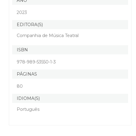
ANO
2023
EDITORA(S)
Companhia de Música Teatral
ISBN
978-989-53550-1-3
PÁGINAS
80
IDIOMA(S)
Português