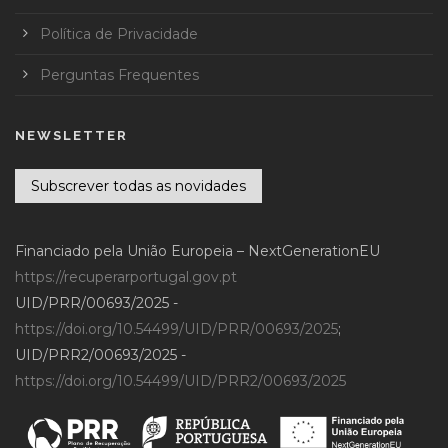
Política de Privacidade
Perguntas Frequentes
NEWSLETTER
Subscrever todas as novidades
Financiado pela União Europeia – NextGenerationEU
https://recuperarportugal.gov.pt
UID/PRR/00693/2025 -
https://doi.org/10.54499/UID/PRR/00693/2025
;
UID/PRR2/00693/2025 -
https://doi.org/10.54499/UID/PRR2/00693/2025