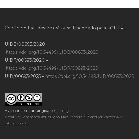
Centro de Estudos em Música. Financiado pela FCT, I.P.
UIDB/00693/2020 –
https://doi.org/10.54499/UIDB/00693/2020
;
UIDP/00693/2020 –
https://doi.org/10.54499/UIDP/00693/2020
;
UID/00693/2025 –
https://doi.org/10.54499/UID/00693/2025
Esta obra está abrangida pela licença
Creative Commons Atribuição-NãoComercial-SemDerivações 4.0
Internacional
.