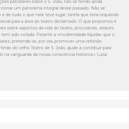
ções parcelares sobre o S. João, não se tendo ainda
rcionar um panorama integral desse passado. Não se
 e de tudo o que nele teve lugar, tarefa que teria requerido
pecial para a área do teatro declamado. O que propomos é
s sobre aspectos da vida do teatro, procurando, através
e tem sido votada. Perante a «modernidade líquida» que o
atez, pretende-se, por ora, promover uma reflexão
rtindo do velho Teatro de S. João, ajude a contribuir para
ulo na vanguarda da nossa consciência histórica.» Luísa