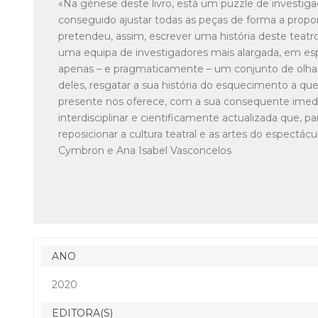
«Na génese deste livro, está um puzzle de investiga
conseguido ajustar todas as peças de forma a propo
pretendeu, assim, escrever uma história deste teatro
uma equipa de investigadores mais alargada, em es
apenas – e pragmaticamente – um conjunto de olhare
deles, resgatar a sua história do esquecimento a qu
presente nos oferece, com a sua consequente imedi
interdisciplinar e cientificamente actualizada que, pa
reposicionar a cultura teatral e as artes do espectác
Cymbron e Ana Isabel Vasconcelos
ANO
2020
EDITORA(S)