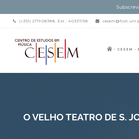
Subscrev
(+351) 217908388, Ext.: 40337/38
cesem@fcsh.unl.
CESEM
O VELHO TEATRO DE S. J