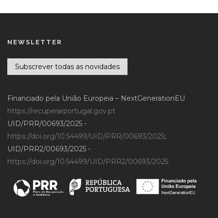
NEWSLETTER
Subscrever todas as novidades
Financiado pela União Europeia – NextGenerationEU
https://recuperarportugal.gov.pt
UID/PRR/00693/2025 -
https://doi.org/10.54499/UID/PRR/00693/2025
;
UID/PRR2/00693/2025 -
https://doi.org/10.54499/UID/PRR2/00693/2025