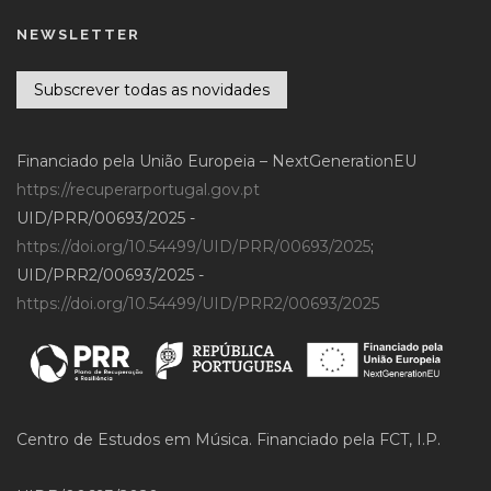
NEWSLETTER
Subscrever todas as novidades
Financiado pela União Europeia – NextGenerationEU
https://recuperarportugal.gov.pt
UID/PRR/00693/2025 -
https://doi.org/10.54499/UID/PRR/00693/2025
;
UID/PRR2/00693/2025 -
https://doi.org/10.54499/UID/PRR2/00693/2025
Centro de Estudos em Música. Financiado pela FCT, I.P.