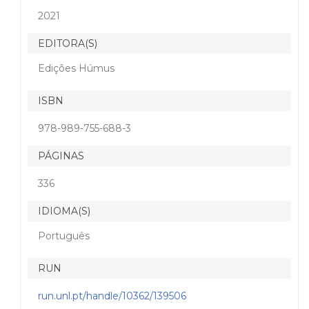
2021
EDITORA(S)
Edições Húmus
ISBN
978-989-755-688-3
PÁGINAS
336
IDIOMA(S)
Português
RUN
run.unl.pt/handle/10362/139506