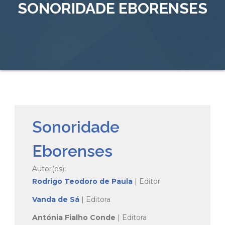
SONORIDADE EBORENSES
Sonoridade
Eborenses
Autor(es):
Rodrigo Teodoro de Paula
| Editor
Vanda de Sá
| Editora
Antónia Fialho Conde
| Editora